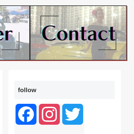
follow
F
I
T