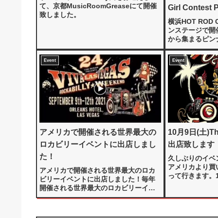
て、京都MusicRoomGreaseにて開催
Girl Contest 
致しました。
Mitzi&CO.an
横浜HOT ROD 
ンステージで開
から集まるピン
年は7月2日よ
締切は9月15日
Event
Event
ルチャーが大好
ご応募お待ちし..
アメリカで開催される世界最大の
10月9日(土)The
ロカビリーイベントに出店しまし
出店致します
た！
久しぶりのイベ
アメリカより買
アメリカで開催される世界最大のロカ
って行きます。
ビリーイベントに出店しました！毎年
の出店です。是
開催される世界最大のロカビリーイベ
みて下さい。皆
ント『VIVA LASVEGAS ROCKABILLY
楽しみにしてお
WEEKEND #24』が、2021年9月にアメ
リカで開催されました。Jokera...