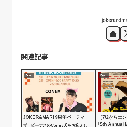
jokeran
関連記事
Event
Event
JOKER&MARI 9周年パーティー
（7/2からエ
｢5th Annual
ザ・ビーナスのConny氏をお迎えし