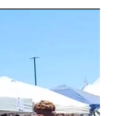
動
画
プ
レ
ー
ヤ
ー