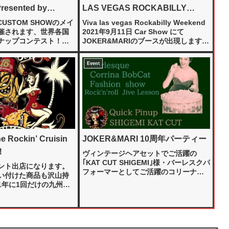
Presented by
LAS VEGAS ROCKABILLY
d JOKER&MARI ｣
WEEKEND」に出店します。
CUSTOM SHOWのメイ
Viva las vegas Rockabilly Weekend
催されます、世界各国
2021年9月11日 Car Show にて
ナップコンテスト！今
JOKER&MARIのブースが出現します。
りエントリー受付開始。
ビバラスとは、世界最大のロカビリー
(月)まで。ピンナップカ
イベント、ジョカマリの世界観の原点
Event
き、というガールズの
です。音楽・ジャ...
.
 Rockin’ Cruisin
JOKER&MARI 10周年パーティー
！
ヴィンテージヘアセットでご活躍の
｢KAT CUT SHIGEMI｣様・バーレスクパ
ント出店になります。
フォーマーとしてご活躍のコリーナ様
い付けた商品も沢山持
をお招きして大阪にて開催。
1年に1回だけの九州で
非手にとって試着して
様にお会い出来ること
りま
す。