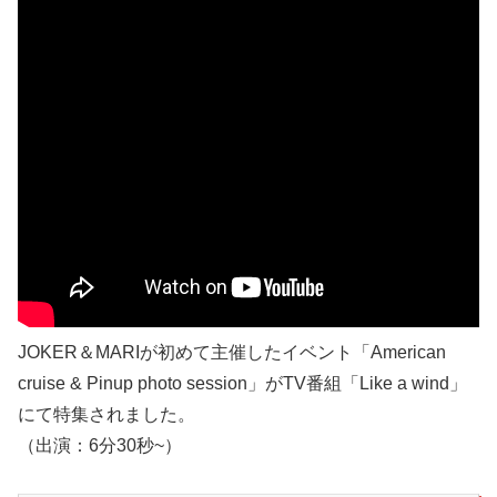
JOKER＆MARIが初めて主催したイベント「American
cruise & Pinup photo session」がTV番組「Like a wind」
にて特集されました。
（出演：6分30秒~）