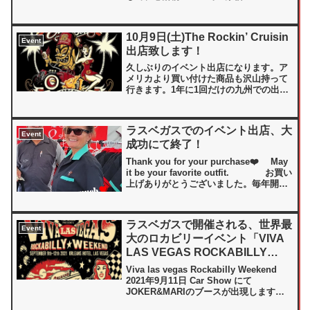
TENDER 2022 COMEBACK SPECIAL in
大阪」開催されます。 会場：心斎橋
ＯＰＡ ６Ｆ 特設大...
10月9日(土)The Rockin’ Cruisin
Event
出店致します！
久しぶりのイベント出店になります。ア
メリカより買い付けた商品も沢山持って
行きます。1年に1回だけの九州での出店
です。是非手にとって試着してみて下さ
い。皆様にお会い出来ること楽しみにし
ておりま
ラスベガスでのイベント出店、大
す。
Event
成功にて終了！
...
Thank you for your purchase❤️ May
it be your favorite outfit. お買い
上げありがとうございました。毎年開催
される、ラスベガスでのロカビリーイベ
ント「ビバ ラスベガス ロカビ...
ラスベガスで開催される、世界最
Event
大のロカビリーイベント「VIVA
LAS VEGAS ROCKABILLY
WEEKEND」に出店します。
Viva las vegas Rockabilly Weekend
2021年9月11日 Car Show にて
JOKER&MARIのブースが出現します。
ビバラスとは、世界最大のロカビリーイ