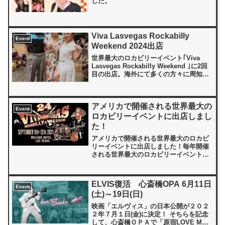
した。
Viva Lasvegas Rockabilly
Event
Weekend 2024出店
世界最大のロカビリーイベント｢Viva
Lasvegas Rockabilly Weekend ｣に2回
目の出店。海外にて多くの方々に周知し
て頂き、沢山のお買上げにて大成功致し
ました。（※動画を再生すると音が出ま
す）
アメリカで開催される世界最大の
Event
ロカビリーイベントに出店しまし
た！
アメリカで開催される世界最大のロカビ
リーイベントに出店しました！毎年開催
される世界最大のロカビリーイベント
『VIVA LASVEGAS ROCKABILLY
WEEKEND #24』が、2021年9月にアメ
リカで開催されました。Jokera...
ELVIS復活 心斎橋OPA 6月11日
Event
(土)～19日(日)
映画「エルヴィス」の日本公開が２０２
２年７月１日(金)に決定！ そちらを記念
して、心斎橋ＯＰＡで「原宿LOVE ME