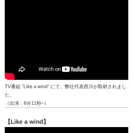
TV番組 "Like a wind" にて、弊社代表西川が取材されまし
た。
（出演：6分11秒~）
【Like a wind】